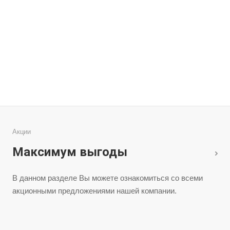
Ремонт секционных
Ремонт о
ворот
вор
Акции
Максимум выгоды
В данном разделе Вы можете ознакомиться со всеми
акционными предложениями нашей компании.