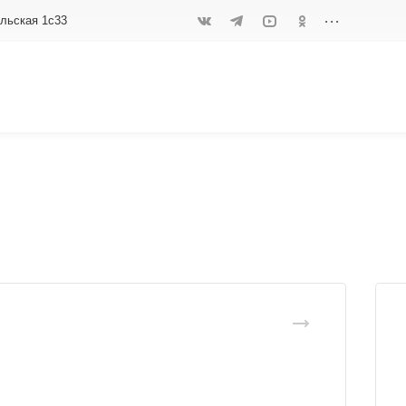
...
ольская 1с33