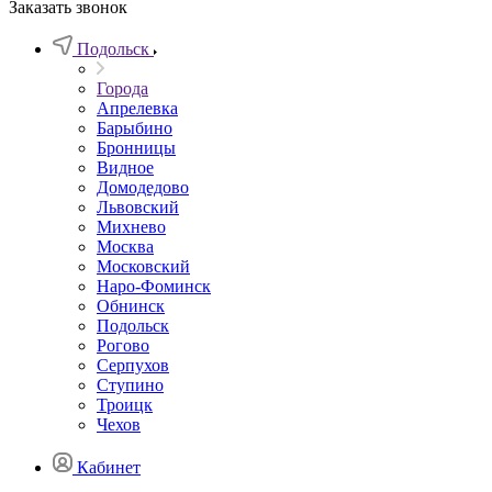
Заказать звонок
Подольск
Города
Апрелевка
Барыбино
Бронницы
Видное
Домодедово
Львовский
Михнево
Москва
Московский
Наро-Фоминск
Обнинск
Подольск
Рогово
Серпухов
Ступино
Троицк
Чехов
Кабинет