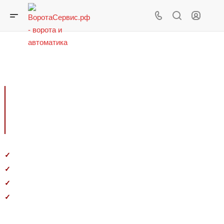
Монтаж ворот Дорхан
Быстрый монтаж
с гарантией
Выполним монтаж "под ключ" за один день
✓
Предоставим гарантию на работы и оборудование
✓
Научим пользоваться автоматикой
✓
Монтаж любых ворот, шлагбаумов и роллет,
✓
складской погрузки