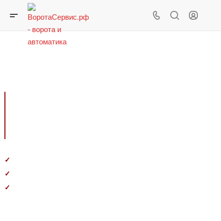
Обслуживание ворот Doorhan ворот
Обслуживание с
гарантией
Устраним неполадки за первый визит
✓
Предоставим гарантию на работы и оборудование
✓
Обслуживание любых ворот, шлагбаумов и роллет,
✓
складской погрузки